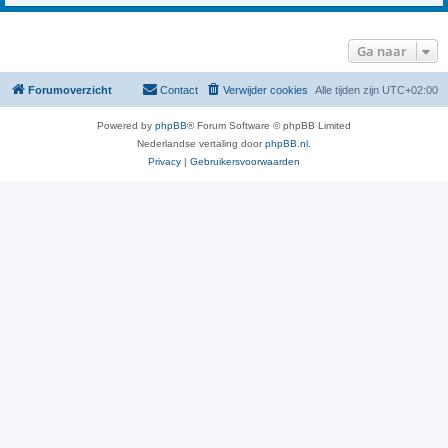
Ga naar
Forumoverzicht
Contact
Verwijder cookies
Alle tijden zijn
UTC+02:00
Powered by
phpBB
® Forum Software © phpBB Limited
Nederlandse vertaling door
phpBB.nl
.
Privacy
|
Gebruikersvoorwaarden