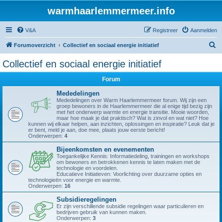
warmhaarlemmermeer.info
V&A
Registreer
Aanmelden
Z
Forumoverzicht
Collectief en sociaal energie initiatief
o
Collectief en sociaal energie initiatief
e
Forum
k
Mededelingen
Mededelingen over Warm Haarlemmermeer forum. Wij zijn een
groep bewoners in de Haarlemmermeer die al enige tijd bezig zijn
met het onderwerp warmte en energie transitie. Mooie woorden,
maar hoe maak je dat praktisch? Wat is zinvol en wat niet? Hoe
kunnen wij elkaar helpen, aan inzichten, oplossingen en inspiratie? Leuk dat je
er bent, meld je aan, doe mee, plaats jouw eerste bericht!
Onderwerpen:
4
Bijeenkomsten en evenementen
Toegankelijke Kennis: Informatiedeling, trainingen en workshops
om bewoners en betrokkenen kennis te laten maken met de
technologie en voordelen.
Educatieve Initiatieven: Voorlichting over duurzame opties en
technologieën voor energie en warmte.
Onderwerpen:
16
Subsidieregelingen
Er zijn verschillende subsidie regelingen waar particulieren en
bedrijven gebruik van kunnen maken.
Onderwerpen:
3