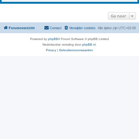
Ga naar
Forumoverzicht
Contact
Verwijder cookies
Alle tijden zijn
UTC+02:00
Powered by
phpBB
® Forum Software © phpBB Limited
Nederlandse vertaling door
phpBB.nl
.
Privacy
|
Gebruikersvoorwaarden