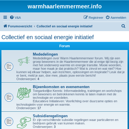
warmhaarlemmermeer.info
V&A
Registreer
Aanmelden
Z
Forumoverzicht
Collectief en sociaal energie initiatief
o
Collectief en sociaal energie initiatief
e
Forum
k
Mededelingen
Mededelingen over Warm Haarlemmermeer forum. Wij zijn een
groep bewoners in de Haarlemmermeer die al enige tijd bezig zijn
met het onderwerp warmte en energie transitie. Mooie woorden,
maar hoe maak je dat praktisch? Wat is zinvol en wat niet? Hoe
kunnen wij elkaar helpen, aan inzichten, oplossingen en inspiratie? Leuk dat je
er bent, meld je aan, doe mee, plaats jouw eerste bericht!
Onderwerpen:
4
Bijeenkomsten en evenementen
Toegankelijke Kennis: Informatiedeling, trainingen en workshops
om bewoners en betrokkenen kennis te laten maken met de
technologie en voordelen.
Educatieve Initiatieven: Voorlichting over duurzame opties en
technologieën voor energie en warmte.
Onderwerpen:
17
Subsidieregelingen
Er zijn verschillende subsidie regelingen waar particulieren en
bedrijven gebruik van kunnen maken.
Onderwerpen:
3