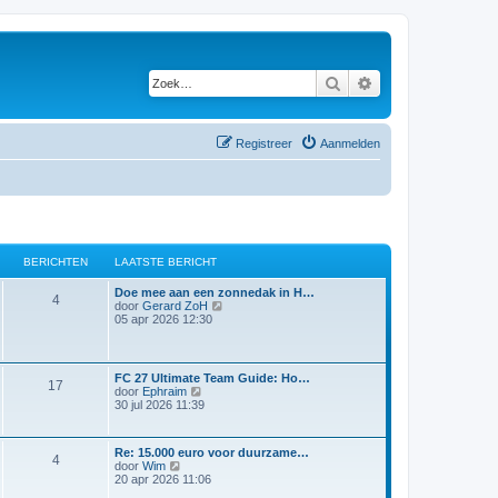
Zoek
Uitgebreid zoeken
Registreer
Aanmelden
BERICHTEN
LAATSTE BERICHT
Doe mee aan een zonnedak in H…
4
B
door
Gerard ZoH
e
05 apr 2026 12:30
k
i
j
k
FC 27 Ultimate Team Guide: Ho…
17
l
B
door
Ephraim
a
e
30 jul 2026 11:39
a
k
t
i
s
j
t
Re: 15.000 euro voor duurzame…
k
4
B
e
door
Wim
l
e
b
20 apr 2026 11:06
a
k
e
a