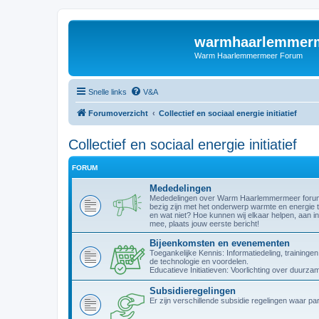
warmhaarlemmerm
Warm Haarlemmermeer Forum
Snelle links
V&A
Forumoverzicht
Collectief en sociaal energie initiatief
Collectief en sociaal energie initiatief
FORUM
Mededelingen
Mededelingen over Warm Haarlemmermeer forum. W
bezig zijn met het onderwerp warmte en energie t
en wat niet? Hoe kunnen wij elkaar helpen, aan in
mee, plaats jouw eerste bericht!
Bijeenkomsten en evenementen
Toegankelijke Kennis: Informatiedeling, trainin
de technologie en voordelen.
Educatieve Initiatieven: Voorlichting over duurz
Subsidieregelingen
Er zijn verschillende subsidie regelingen waar p