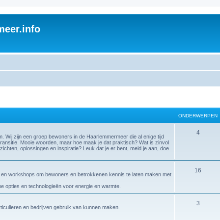
eer.info
ONDERWERPEN
4
ij zijn een groep bewoners in de Haarlemmermeer die al enige tijd
ransitie. Mooie woorden, maar hoe maak je dat praktisch? Wat is zinvol
zichten, oplossingen en inspiratie? Leuk dat je er bent, meld je aan, doe
16
gen en workshops om bewoners en betrokkenen kennis te laten maken met
ame opties en technologieën voor energie en warmte.
3
articulieren en bedrijven gebruik van kunnen maken.