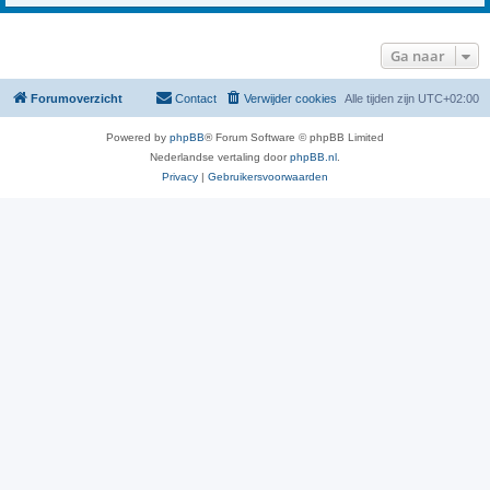
Ga naar
Forumoverzicht
Contact
Verwijder cookies
Alle tijden zijn
UTC+02:00
Powered by
phpBB
® Forum Software © phpBB Limited
Nederlandse vertaling door
phpBB.nl
.
Privacy
|
Gebruikersvoorwaarden