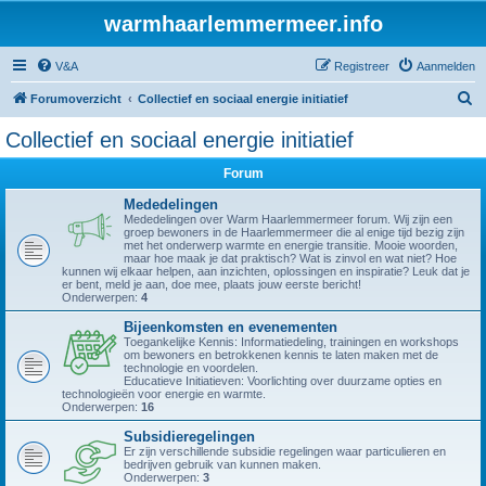
warmhaarlemmermeer.info
V&A
Registreer
Aanmelden
Z
Forumoverzicht
Collectief en sociaal energie initiatief
o
Collectief en sociaal energie initiatief
e
Forum
k
Mededelingen
Mededelingen over Warm Haarlemmermeer forum. Wij zijn een
groep bewoners in de Haarlemmermeer die al enige tijd bezig zijn
met het onderwerp warmte en energie transitie. Mooie woorden,
maar hoe maak je dat praktisch? Wat is zinvol en wat niet? Hoe
kunnen wij elkaar helpen, aan inzichten, oplossingen en inspiratie? Leuk dat je
er bent, meld je aan, doe mee, plaats jouw eerste bericht!
Onderwerpen:
4
Bijeenkomsten en evenementen
Toegankelijke Kennis: Informatiedeling, trainingen en workshops
om bewoners en betrokkenen kennis te laten maken met de
technologie en voordelen.
Educatieve Initiatieven: Voorlichting over duurzame opties en
technologieën voor energie en warmte.
Onderwerpen:
16
Subsidieregelingen
Er zijn verschillende subsidie regelingen waar particulieren en
bedrijven gebruik van kunnen maken.
Onderwerpen:
3