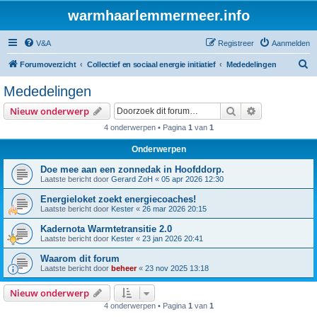
warmhaarlemmermeer.info
V&A
Registreer
Aanmelden
Z
Forumoverzicht
Collectief en sociaal energie initiatief
Mededelingen
o
Mededelingen
e
Zoek
Uitgebreid z
Nieuw onderwerp
k
4 onderwerpen • Pagina
1
van
1
Onderwerpen
Doe mee aan een zonnedak in Hoofddorp.
Laatste bericht door
Gerard ZoH
«
05 apr 2026 12:30
Energieloket zoekt energiecoaches!
Laatste bericht door
Kester
«
26 mar 2026 20:15
Kadernota Warmtetransitie 2.0
Laatste bericht door
Kester
«
23 jan 2026 20:41
Waarom dit forum
Laatste bericht door
beheer
«
23 nov 2025 13:18
Nieuw onderwerp
4 onderwerpen • Pagina
1
van
1