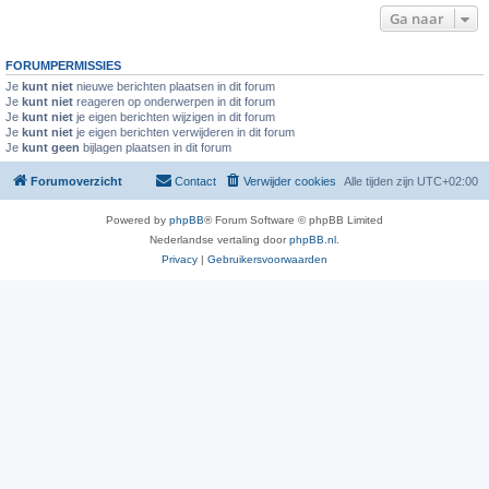
Ga naar
FORUMPERMISSIES
Je
kunt niet
nieuwe berichten plaatsen in dit forum
Je
kunt niet
reageren op onderwerpen in dit forum
Je
kunt niet
je eigen berichten wijzigen in dit forum
Je
kunt niet
je eigen berichten verwijderen in dit forum
Je
kunt geen
bijlagen plaatsen in dit forum
Forumoverzicht
Contact
Verwijder cookies
Alle tijden zijn
UTC+02:00
Powered by
phpBB
® Forum Software © phpBB Limited
Nederlandse vertaling door
phpBB.nl
.
Privacy
|
Gebruikersvoorwaarden