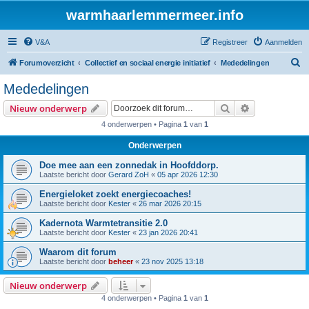
warmhaarlemmermeer.info
V&A
Registreer
Aanmelden
Z
Forumoverzicht
Collectief en sociaal energie initiatief
Mededelingen
o
Mededelingen
e
Zoek
Uitgebreid z
Nieuw onderwerp
k
4 onderwerpen • Pagina
1
van
1
Onderwerpen
Doe mee aan een zonnedak in Hoofddorp.
Laatste bericht door
Gerard ZoH
«
05 apr 2026 12:30
Energieloket zoekt energiecoaches!
Laatste bericht door
Kester
«
26 mar 2026 20:15
Kadernota Warmtetransitie 2.0
Laatste bericht door
Kester
«
23 jan 2026 20:41
Waarom dit forum
Laatste bericht door
beheer
«
23 nov 2025 13:18
Nieuw onderwerp
4 onderwerpen • Pagina
1
van
1