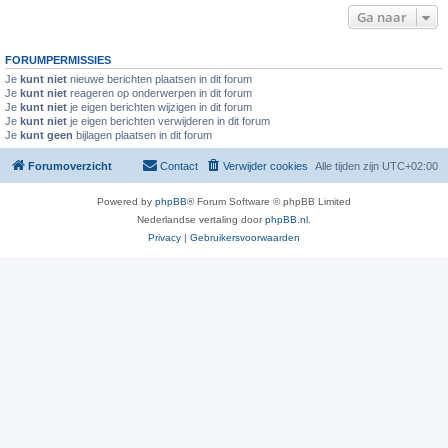
Ga naar
FORUMPERMISSIES
Je
kunt niet
nieuwe berichten plaatsen in dit forum
Je
kunt niet
reageren op onderwerpen in dit forum
Je
kunt niet
je eigen berichten wijzigen in dit forum
Je
kunt niet
je eigen berichten verwijderen in dit forum
Je
kunt geen
bijlagen plaatsen in dit forum
Forumoverzicht
Contact
Verwijder cookies
Alle tijden zijn
UTC+02:00
Powered by
phpBB
® Forum Software © phpBB Limited
Nederlandse vertaling door
phpBB.nl
.
Privacy
|
Gebruikersvoorwaarden