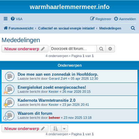
warmhaarlemmermeer.info
V&A
Registreer
Aanmelden
Z
Forumoverzicht
Collectief en sociaal energie initiatief
Mededelingen
o
Mededelingen
e
Zoek
Uitgebreid z
Nieuw onderwerp
k
4 onderwerpen • Pagina
1
van
1
Onderwerpen
Doe mee aan een zonnedak in Hoofddorp.
Laatste bericht door
Gerard ZoH
«
05 apr 2026 12:30
Energieloket zoekt energiecoaches!
Laatste bericht door
Kester
«
26 mar 2026 20:15
Kadernota Warmtetransitie 2.0
Laatste bericht door
Kester
«
23 jan 2026 20:41
Waarom dit forum
Laatste bericht door
beheer
«
23 nov 2025 13:18
Nieuw onderwerp
4 onderwerpen • Pagina
1
van
1