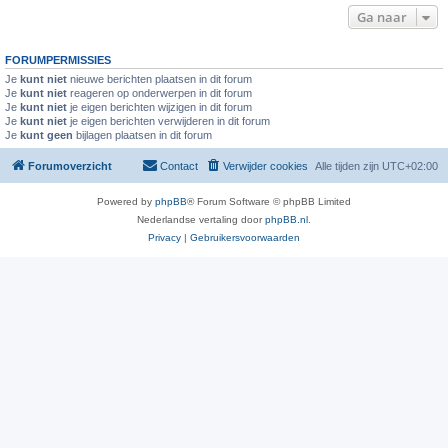
Ga naar
FORUMPERMISSIES
Je
kunt niet
nieuwe berichten plaatsen in dit forum
Je
kunt niet
reageren op onderwerpen in dit forum
Je
kunt niet
je eigen berichten wijzigen in dit forum
Je
kunt niet
je eigen berichten verwijderen in dit forum
Je
kunt geen
bijlagen plaatsen in dit forum
Forumoverzicht
Contact
Verwijder cookies
Alle tijden zijn
UTC+02:00
Powered by
phpBB
® Forum Software © phpBB Limited
Nederlandse vertaling door
phpBB.nl
.
Privacy
|
Gebruikersvoorwaarden