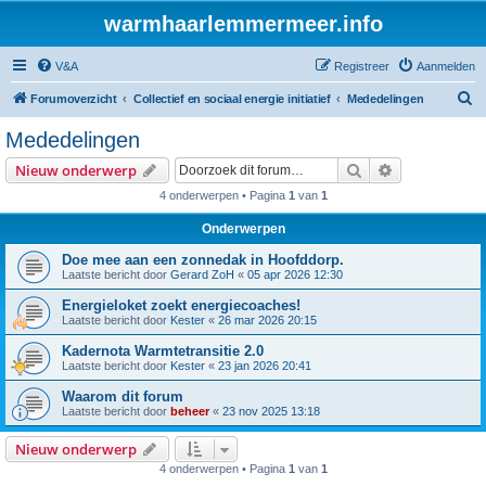
warmhaarlemmermeer.info
V&A
Registreer
Aanmelden
Z
Forumoverzicht
Collectief en sociaal energie initiatief
Mededelingen
o
Mededelingen
e
Zoek
Uitgebreid z
Nieuw onderwerp
k
4 onderwerpen • Pagina
1
van
1
Onderwerpen
Doe mee aan een zonnedak in Hoofddorp.
Laatste bericht door
Gerard ZoH
«
05 apr 2026 12:30
Energieloket zoekt energiecoaches!
Laatste bericht door
Kester
«
26 mar 2026 20:15
Kadernota Warmtetransitie 2.0
Laatste bericht door
Kester
«
23 jan 2026 20:41
Waarom dit forum
Laatste bericht door
beheer
«
23 nov 2025 13:18
Nieuw onderwerp
4 onderwerpen • Pagina
1
van
1