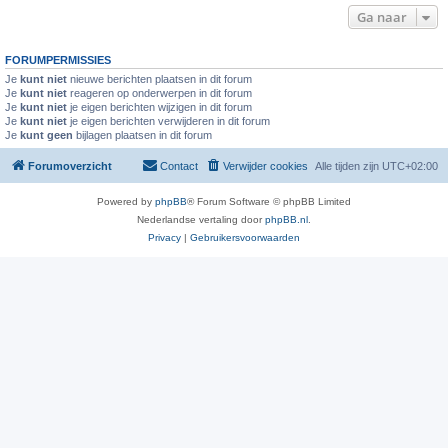
Ga naar
FORUMPERMISSIES
Je
kunt niet
nieuwe berichten plaatsen in dit forum
Je
kunt niet
reageren op onderwerpen in dit forum
Je
kunt niet
je eigen berichten wijzigen in dit forum
Je
kunt niet
je eigen berichten verwijderen in dit forum
Je
kunt geen
bijlagen plaatsen in dit forum
Forumoverzicht
Contact
Verwijder cookies
Alle tijden zijn
UTC+02:00
Powered by
phpBB
® Forum Software © phpBB Limited
Nederlandse vertaling door
phpBB.nl
.
Privacy
|
Gebruikersvoorwaarden