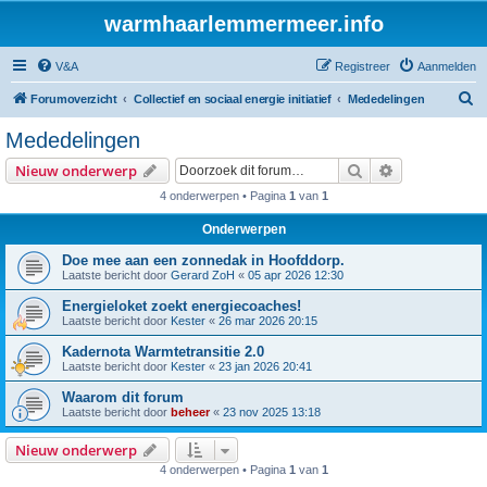
warmhaarlemmermeer.info
V&A
Registreer
Aanmelden
Z
Forumoverzicht
Collectief en sociaal energie initiatief
Mededelingen
o
Mededelingen
e
Zoek
Uitgebreid z
Nieuw onderwerp
k
4 onderwerpen • Pagina
1
van
1
Onderwerpen
Doe mee aan een zonnedak in Hoofddorp.
Laatste bericht door
Gerard ZoH
«
05 apr 2026 12:30
Energieloket zoekt energiecoaches!
Laatste bericht door
Kester
«
26 mar 2026 20:15
Kadernota Warmtetransitie 2.0
Laatste bericht door
Kester
«
23 jan 2026 20:41
Waarom dit forum
Laatste bericht door
beheer
«
23 nov 2025 13:18
Nieuw onderwerp
4 onderwerpen • Pagina
1
van
1