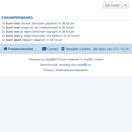
Ga naar
FORUMPERMISSIES
Je
kunt niet
nieuwe berichten plaatsen in dit forum
Je
kunt niet
reageren op onderwerpen in dit forum
Je
kunt niet
je eigen berichten wijzigen in dit forum
Je
kunt niet
je eigen berichten verwijderen in dit forum
Je
kunt geen
bijlagen plaatsen in dit forum
Forumoverzicht
Contact
Verwijder cookies
Alle tijden zijn
UTC+02:00
Powered by
phpBB
® Forum Software © phpBB Limited
Nederlandse vertaling door
phpBB.nl
.
Privacy
|
Gebruikersvoorwaarden