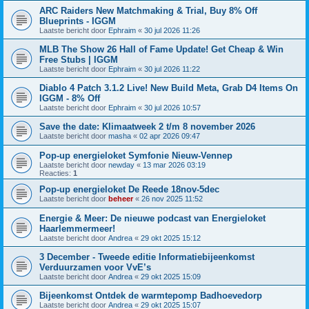
ARC Raiders New Matchmaking & Trial, Buy 8% Off
Blueprints - IGGM
Laatste bericht door
Ephraim
«
30 jul 2026 11:26
MLB The Show 26 Hall of Fame Update! Get Cheap & Win
Free Stubs | IGGM
Laatste bericht door
Ephraim
«
30 jul 2026 11:22
Diablo 4 Patch 3.1.2 Live! New Build Meta, Grab D4 Items On
IGGM - 8% Off
Laatste bericht door
Ephraim
«
30 jul 2026 10:57
Save the date: Klimaatweek 2 t/m 8 november 2026
Laatste bericht door
masha
«
02 apr 2026 09:47
Pop-up energieloket Symfonie Nieuw-Vennep
Laatste bericht door
newday
«
13 mar 2026 03:19
Reacties:
1
Pop-up energieloket De Reede 18nov-5dec
Laatste bericht door
beheer
«
26 nov 2025 11:52
Energie & Meer: De nieuwe podcast van Energieloket
Haarlemmermeer!
Laatste bericht door
Andrea
«
29 okt 2025 15:12
3 December - Tweede editie Informatiebijeenkomst
Verduurzamen voor VvE’s
Laatste bericht door
Andrea
«
29 okt 2025 15:09
Bijeenkomst Ontdek de warmtepomp Badhoevedorp
Laatste bericht door
Andrea
«
29 okt 2025 15:07