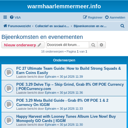
warmhaarlemmermeer.info
V&A
Registreer
Aanmelden
Z
Forumoverzicht
Collectief en sociaal energie initiatief
Bijeenkomsten en evenementen
o
Bijeenkomsten en evenementen
e
Zoek
Uitgebreid z
Nieuw onderwerp
k
16 onderwerpen • Pagina
1
van
1
Onderwerpen
FC 27 Ultimate Team Guide: How to Build Strong Squads &
Earn Coins Easily
Laatste bericht door
Ephraim
«
30 jul 2026 11:39
POE 3.29 Delve Tip – Skip Grind, Grab 8% Off POE Currency
| POECurrency.com
Laatste bericht door
Ephraim
«
30 jul 2026 11:36
POE 3.29 Meta Build Guide - Grab 8% Off POE 1 & 2
Currency On IGGM
Laatste bericht door
Ephraim
«
30 jul 2026 11:33
Happy Harvest with Looney Tunes Album Live Now! Buy
Monopoly GO Cards | IGGM
Laatste bericht door
Ephraim
«
30 jul 2026 11:30