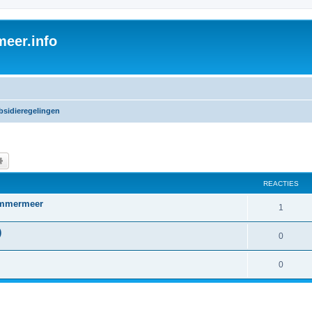
eer.info
bsidieregelingen
k
Uitgebreid zoeken
REACTIES
lemmermeer
1
)
0
0