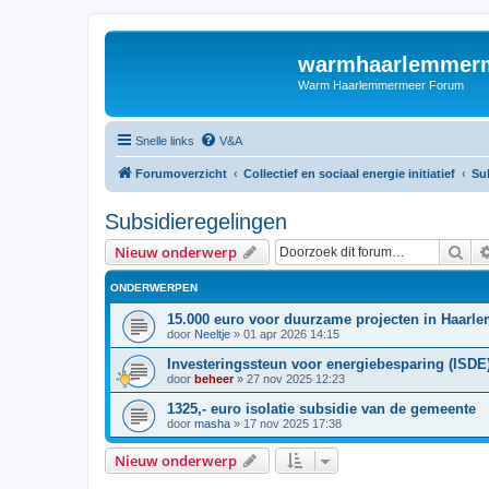
warmhaarlemmerm
Warm Haarlemmermeer Forum
Snelle links
V&A
Forumoverzicht
Collectief en sociaal energie initiatief
Su
Subsidieregelingen
Zoe
Nieuw onderwerp
ONDERWERPEN
15.000 euro voor duurzame projecten in Haar
door
Neeltje
»
01 apr 2026 14:15
Investeringssteun voor energiebesparing (ISDE
door
beheer
»
27 nov 2025 12:23
1325,- euro isolatie subsidie van de gemeente
door
masha
»
17 nov 2025 17:38
Nieuw onderwerp