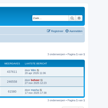
Zoek
Uitgebreid zoeken
Registreer
Aanmelden
3 onderwerpen • Pagina
1
van
1
WEERGAVES
LAATSTE BERICHT
door
Wim
437611
20 apr 2026 11:06
door
beheer
246558
27 nov 2025 12:23
door
masha
61580
17 nov 2025 17:38
3 onderwerpen • Pagina
1
van
1