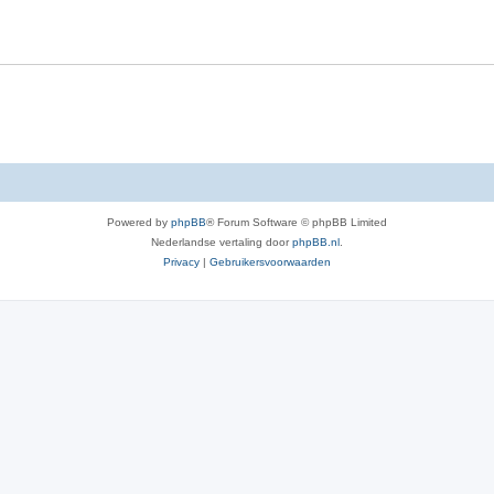
Powered by
phpBB
® Forum Software © phpBB Limited
Nederlandse vertaling door
phpBB.nl
.
Privacy
|
Gebruikersvoorwaarden