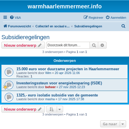
warmhaarlemmermeer.info
V&A
Registreer
Aanmelden
Z
Forumoverzicht
Collectief en sociaal energie initiatief
Subsidieregelingen
o
Subsidieregelingen
e
Zoek
Uitgebreid z
Nieuw onderwerp
k
3 onderwerpen • Pagina
1
van
1
Onderwerpen
15.000 euro voor duurzame projecten in Haarlemmermeer
Laatste bericht door
Wim
«
20 apr 2026 11:06
Reacties:
1
Investeringssteun voor energiebesparing (ISDE)
Laatste bericht door
beheer
«
27 nov 2025 12:23
1325,- euro isolatie subsidie van de gemeente
Laatste bericht door
masha
«
17 nov 2025 17:38
Nieuw onderwerp
3 onderwerpen • Pagina
1
van
1
Ga naar