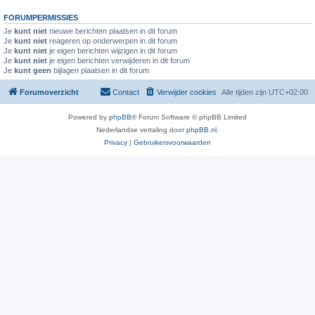
FORUMPERMISSIES
Je
kunt niet
nieuwe berichten plaatsen in dit forum
Je
kunt niet
reageren op onderwerpen in dit forum
Je
kunt niet
je eigen berichten wijzigen in dit forum
Je
kunt niet
je eigen berichten verwijderen in dit forum
Je
kunt geen
bijlagen plaatsen in dit forum
Forumoverzicht
Contact
Verwijder cookies
Alle tijden zijn
UTC+02:00
Powered by
phpBB
® Forum Software © phpBB Limited
Nederlandse vertaling door
phpBB.nl
.
Privacy
|
Gebruikersvoorwaarden