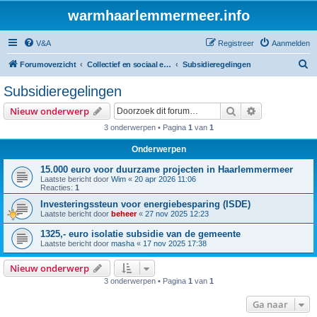
warmhaarlemmermeer.info
V&A
Registreer
Aanmelden
Z
Forumoverzicht
Collectief en sociaal energie initiatief
Subsidieregelingen
o
Subsidieregelingen
e
Zoek
Uitgebreid z
Nieuw onderwerp
k
3 onderwerpen • Pagina
1
van
1
Onderwerpen
15.000 euro voor duurzame projecten in Haarlemmermeer
Laatste bericht door
Wim
«
20 apr 2026 11:06
Reacties:
1
Investeringssteun voor energiebesparing (ISDE)
Laatste bericht door
beheer
«
27 nov 2025 12:23
1325,- euro isolatie subsidie van de gemeente
Laatste bericht door
masha
«
17 nov 2025 17:38
Nieuw onderwerp
3 onderwerpen • Pagina
1
van
1
Ga naar