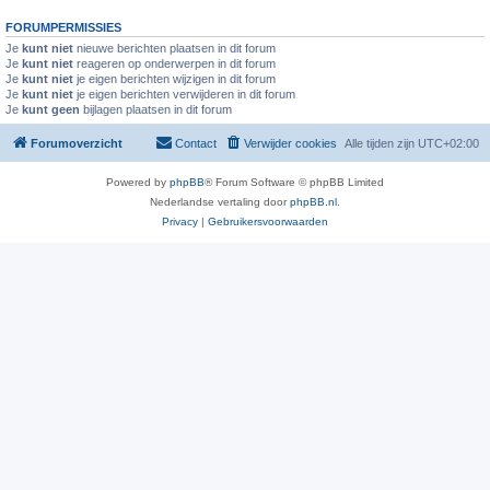
FORUMPERMISSIES
Je
kunt niet
nieuwe berichten plaatsen in dit forum
Je
kunt niet
reageren op onderwerpen in dit forum
Je
kunt niet
je eigen berichten wijzigen in dit forum
Je
kunt niet
je eigen berichten verwijderen in dit forum
Je
kunt geen
bijlagen plaatsen in dit forum
Forumoverzicht
Contact
Verwijder cookies
Alle tijden zijn
UTC+02:00
Powered by
phpBB
® Forum Software © phpBB Limited
Nederlandse vertaling door
phpBB.nl
.
Privacy
|
Gebruikersvoorwaarden