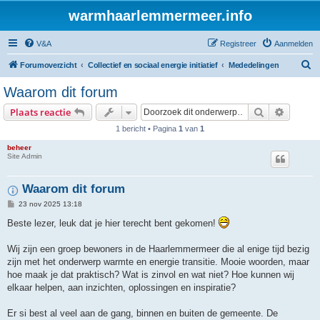
warmhaarlemmermeer.info
V&A
Registreer
Aanmelden
Z
Forumoverzicht
Collectief en sociaal energie initiatief
Mededelingen
o
Waarom dit forum
e
Zoek
Uitgebr
Plaats reactie
k
1 bericht • Pagina
1
van
1
beheer
Site Admin
Waarom dit forum
B
23 nov 2025 13:18
e
r
Beste lezer, leuk dat je hier terecht bent gekomen!
i
c
h
Wij zijn een groep bewoners in de Haarlemmermeer die al enige tijd bezig
t
zijn met het onderwerp warmte en energie transitie. Mooie woorden, maar
hoe maak je dat praktisch? Wat is zinvol en wat niet? Hoe kunnen wij
elkaar helpen, aan inzichten, oplossingen en inspiratie?
Er si best al veel aan de gang, binnen en buiten de gemeente. De