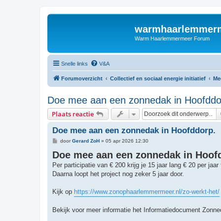
warmhaarlemmerm
Warm Haarlemmermeer Forum
Snelle links
V&A
Forumoverzicht
Collectief en sociaal energie initiatief
Me
Doe mee aan een zonnedak in Hoofddo
Plaats reactie
Doe mee aan een zonnedak in Hoofddorp.
B
door
Gerard ZoH
»
05 apr 2026 12:30
e
Doe mee aan een zonnedak in Hoof
r
i
Per participatie van € 200 krijg je 15 jaar lang € 20 per jaar
c
h
Daarna loopt het project nog zeker 5 jaar door.
t
Kijk op
https://www.zonophaarlemmermeer.nl/zo-werkt-het/
Bekijk voor meer informatie het Informatiedocument Zonne