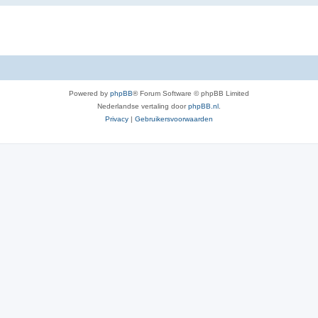
Powered by
phpBB
® Forum Software © phpBB Limited
Nederlandse vertaling door
phpBB.nl
.
Privacy
|
Gebruikersvoorwaarden