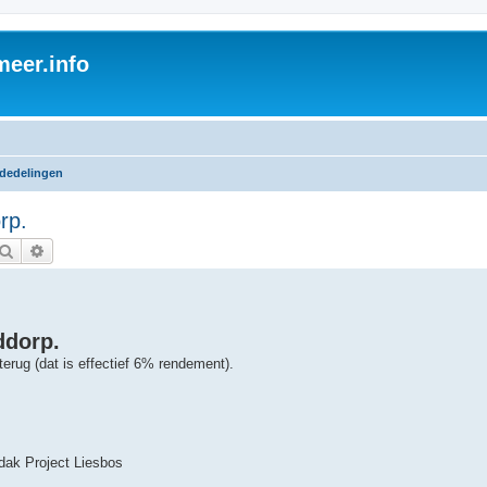
eer.info
dedelingen
rp.
Zoek
Uitgebreid zoeken
ddorp.
 terug (dat is effectief 6% rendement).
dak Project Liesbos