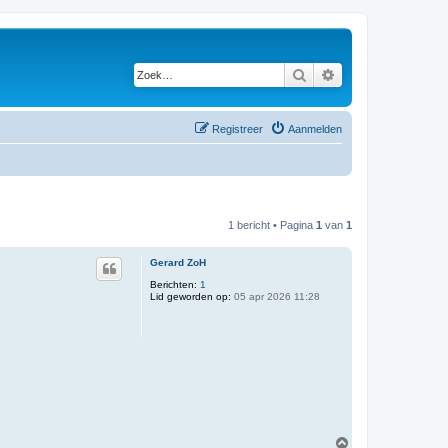
Zoek
Uitgebreid zoeken
Registreer
Aanmelden
1 bericht • Pagina
1
van
1
Gerard ZoH
Berichten:
1
Lid geworden op:
05 apr 2026 11:28
O