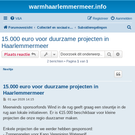
warmhaarlemmermeer.info
V&A
Registreer
Aanmelden
Z
Forumoverzicht
Collectief en sociaal energie initiatief
Subsidieregelingen
o
15.000 euro voor duurzame projecten in
e
Haarlemmermeer
k
Zoek
Uitgebr
Plaats reactie
2 berichten • Pagina
1
van
1
Neeltje
15.000 euro voor duurzame projecten in
Haarlemmermeer
B
01 apr 2026 14:15
e
r
Meerwinds sponsorfonds Wind in de rug geeft graag een steuntje in de
i
rug aan lokale initiatieven. Er is €15.000 beschikbaar voor kleine
c
h
projecten die onze regio duurzamer maken.
t
Enkele projecten die we eerder hebben gesponsord:
- Zonnepanelen voor Kano Vereniging Waterwolf