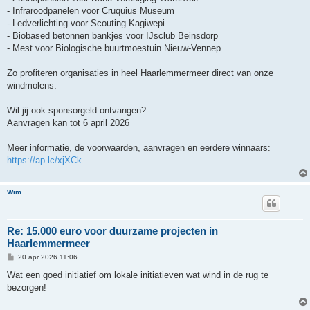
- Infraroodpanelen voor Cruquius Museum
- Ledverlichting voor Scouting Kagiwepi
- Biobased betonnen bankjes voor IJsclub Beinsdorp
- Mest voor Biologische buurtmoestuin Nieuw-Vennep
Zo profiteren organisaties in heel Haarlemmermeer direct van onze
windmolens.
Wil jij ook sponsorgeld ontvangen?
Aanvragen kan tot 6 april 2026
Meer informatie, de voorwaarden, aanvragen en eerdere winnaars:
https://ap.lc/xjXCk
Wim
Re: 15.000 euro voor duurzame projecten in
Haarlemmermeer
B
20 apr 2026 11:06
e
r
Wat een goed initiatief om lokale initiatieven wat wind in de rug te
i
bezorgen!
c
h
t