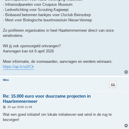
- Infraroodpanelen voor Cruquius Museum
- Ledverlichting voor Scouting Kagiwepi
- Biobased betonnen bankjes voor IJsclub Beinsdorp
- Mest voor Biologische buurtmoestuin Nieuw-Vennep
Zo profiteren organisaties in heel Haarlemmermeer direct van onze
windmolens.
Wil jij ook sponsorgeld ontvangen?
Aanvragen kan tot 6 april 2026
Meer informatie, de voorwaarden, aanvragen en eerdere winnaars:
https://ap.lc/xjXCk
Wim
Re: 15.000 euro voor duurzame projecten in
Haarlemmermeer
B
20 apr 2026 11:06
e
r
Wat een goed initiatief om lokale initiatieven wat wind in de rug te
i
bezorgen!
c
h
t