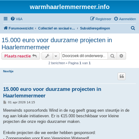
warmhaarlemmermeer.info
V&A
Registreer
Aanmelden
Z
Forumoverzicht
Collectief en sociaal energie initiatief
Subsidieregelingen
o
15.000 euro voor duurzame projecten in
e
Haarlemmermeer
k
Zoek
Uitgebr
Plaats reactie
2 berichten • Pagina
1
van
1
Neeltje
15.000 euro voor duurzame projecten in
Haarlemmermeer
B
01 apr 2026 14:15
e
r
Meerwinds sponsorfonds Wind in de rug geeft graag een steuntje in de
i
rug aan lokale initiatieven. Er is €15.000 beschikbaar voor kleine
c
h
projecten die onze regio duurzamer maken.
t
Enkele projecten die we eerder hebben gesponsord:
- Zonnepanelen voor Kano Vereniging Waterwolf