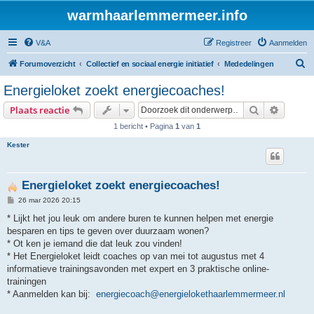
warmhaarlemmermeer.info
V&A
Registreer
Aanmelden
Z
Forumoverzicht
Collectief en sociaal energie initiatief
Mededelingen
o
Energieloket zoekt energiecoaches!
e
Zoek
Uitgebr
Plaats reactie
k
1 bericht • Pagina
1
van
1
Kester
Energieloket zoekt energiecoaches!
B
26 mar 2026 20:15
e
r
* Lijkt het jou leuk om andere buren te kunnen helpen met energie
i
besparen en tips te geven over duurzaam wonen?
c
h
* Ot ken je iemand die dat leuk zou vinden!
t
* Het Energieloket leidt coaches op van mei tot augustus met 4
informatieve trainingsavonden met expert en 3 praktische online-
trainingen
* Aanmelden kan bij:
energiecoach@energielokethaarlemmermeer.nl