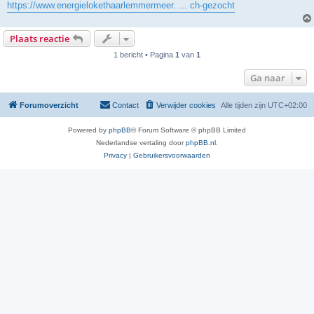
https://www.energielokethaarlemmermeer. ... ch-gezocht
Plaats reactie
1 bericht • Pagina
1
van
1
Ga naar
Forumoverzicht
Contact
Verwijder cookies
Alle tijden zijn
UTC+02:00
Powered by
phpBB
® Forum Software © phpBB Limited
Nederlandse vertaling door
phpBB.nl
.
Privacy
|
Gebruikersvoorwaarden