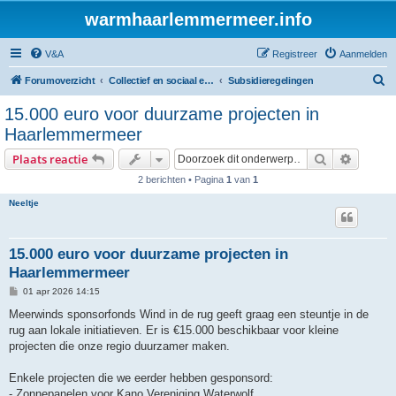
warmhaarlemmermeer.info
V&A
Registreer
Aanmelden
Z
Forumoverzicht
Collectief en sociaal energie initiatief
Subsidieregelingen
o
15.000 euro voor duurzame projecten in
e
Haarlemmermeer
k
Zoek
Uitgebr
Plaats reactie
2 berichten • Pagina
1
van
1
Neeltje
15.000 euro voor duurzame projecten in
Haarlemmermeer
B
01 apr 2026 14:15
e
r
Meerwinds sponsorfonds Wind in de rug geeft graag een steuntje in de
i
rug aan lokale initiatieven. Er is €15.000 beschikbaar voor kleine
c
h
projecten die onze regio duurzamer maken.
t
Enkele projecten die we eerder hebben gesponsord:
- Zonnepanelen voor Kano Vereniging Waterwolf