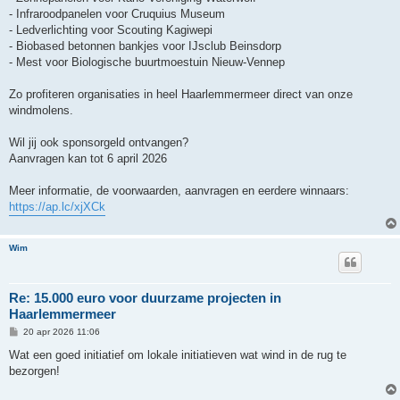
- Infraroodpanelen voor Cruquius Museum
- Ledverlichting voor Scouting Kagiwepi
- Biobased betonnen bankjes voor IJsclub Beinsdorp
- Mest voor Biologische buurtmoestuin Nieuw-Vennep
Zo profiteren organisaties in heel Haarlemmermeer direct van onze
windmolens.
Wil jij ook sponsorgeld ontvangen?
Aanvragen kan tot 6 april 2026
Meer informatie, de voorwaarden, aanvragen en eerdere winnaars:
https://ap.lc/xjXCk
Wim
Re: 15.000 euro voor duurzame projecten in
Haarlemmermeer
B
20 apr 2026 11:06
e
r
Wat een goed initiatief om lokale initiatieven wat wind in de rug te
i
bezorgen!
c
h
t