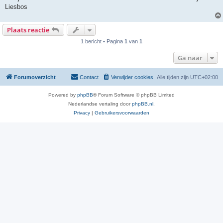
Liesbos
Plaats reactie
1 bericht • Pagina
1
van
1
Ga naar
Forumoverzicht
Contact
Verwijder cookies
Alle tijden zijn
UTC+02:00
Powered by
phpBB
® Forum Software © phpBB Limited
Nederlandse vertaling door
phpBB.nl
.
Privacy
|
Gebruikersvoorwaarden