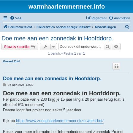
warmhaarlemmermeer.info
V&A
Registreer
Aanmelden
Z
Forumoverzicht
Collectief en sociaal energie initiatief
Mededelingen
o
Doe mee aan een zonnedak in Hoofddorp.
e
Zoek
Uitgebr
Plaats reactie
k
1 bericht • Pagina
1
van
1
Gerard ZoH
Doe mee aan een zonnedak in Hoofddorp.
B
05 apr 2026 12:30
e
Doe mee aan een zonnedak in Hoofddorp.
r
i
Per participatie van € 200 krijg je 15 jaar lang € 20 per jaar terug (dat is
c
h
effectief 6% rendement).
t
Daarna loopt het project nog zeker 5 jaar door.
Kijk op
https://www.zonophaarlemmermeer.nl/zo-werkt-het/
Bekijk voor meer informatie het Informatiedocument Zonnedak Project